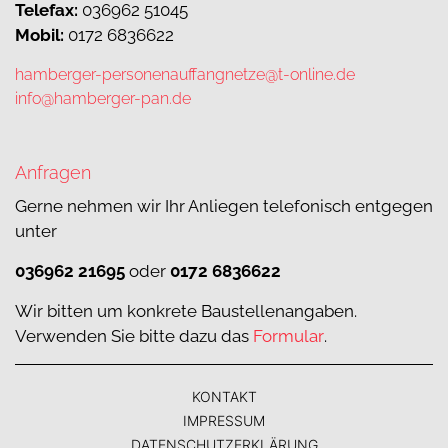
Telefax:
036962 51045
Mobil:
0172 6836622
hamberger-personenauffangnetze@t-online.de
info@hamberger-pan.de
Anfragen
Gerne nehmen wir Ihr Anliegen telefonisch entgegen
unter
036962 21695
oder
0172 6836622
Wir bitten um konkrete Baustellenangaben.
Verwenden Sie bitte dazu das
Formular
.
KONTAKT
IMPRESSUM
DATENSCHUTZERKLÄRUNG