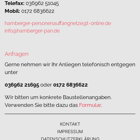
Telefax:
036962 51045
Mobil:
0172 6836622
hamberger-personenauffangnetze@t-online.de
info@hamberger-pan.de
Anfragen
Gerne nehmen wir Ihr Anliegen telefonisch entgegen
unter
036962 21695
oder
0172 6836622
Wir bitten um konkrete Baustellenangaben.
Verwenden Sie bitte dazu das
Formular
.
KONTAKT
IMPRESSUM
DATENSCHUTZERKLÄRUNG